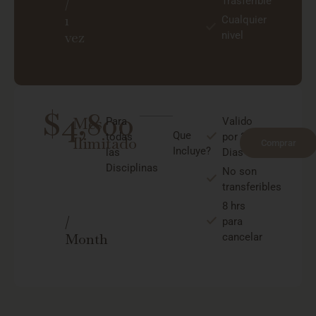
Trasferible
/
1
Cualquier
nivel
vez
$4,800
Mes
Para
Valido
Que
todas
por 30
Ilimitado
Comprar
Incluye?
las
Dias
Disciplinas
No son
transferibles
8 hrs
/
para
cancelar
Month