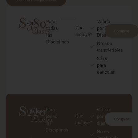
$380
1
Para
Valido
Que
todas
por 7
Clases
Comprar
Incluye?
las
Dias
Disciplinas
No son
transferibles
8 hrs
/
para
cancelar
Month
$220
Clase
Para
Valido
Que
todas
por 4
Prueba
Comprar
Incluye?
las
dias
Disciplinas
No es