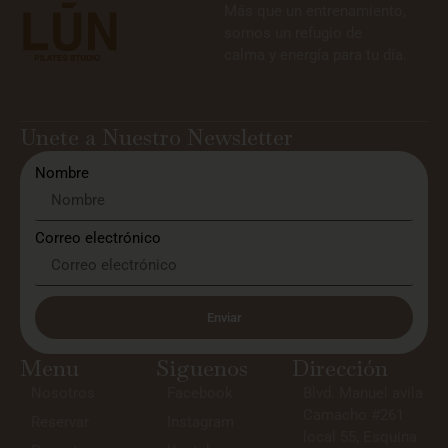
Más que un entrenamiento,
somos un refugio de
calma y energía para tu día.
Unete a Nuestro Newsletter
Nombre
Correo electrónico
Enviar
Menu
Siguenos
Dirección
Nosotros
Facebook
Blvd. Manuel avila
Camacho #261
Reservar
Instagram
local 55, Esquina